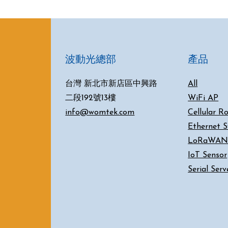
波動光總部
產品
台灣 新北市新店區中興路
All
二段192號13樓
WiFi AP
info@womtek.com
Cellular R
Ethernet S
LoRaWAN
IoT Sensor
Serial Ser