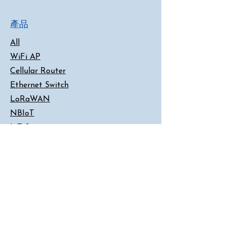
產品
All
WiFi AP
Cellular Router
Ethernet Switch
LoRaWAN
NBIoT
IoT Sensor
Serial Server
Converter
客戶支援
Contact Us
F
AQ